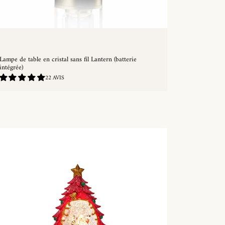
Lampe de table en cristal sans fil Lantern (batterie
intégrée)
4.91
22 AVIS
/
5.0
ACHAT RAPIDE