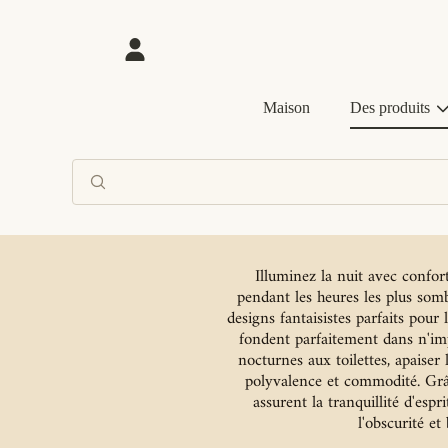
ALLER AU CONTENU
Connexion
Maison
Des produits
Illuminez la nuit avec confo
pendant les heures les plus somb
designs fantaisistes parfaits pour
fondent parfaitement dans n'impo
nocturnes aux toilettes, apaiser
polyvalence et commodité. Grâ
assurent la tranquillité d'esp
l'obscurité e