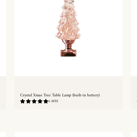
Crystal Xmas Tree Table Lamp (built-in battery)
5.0
6 AVIS
/
5.0
ACHAT RAPIDE