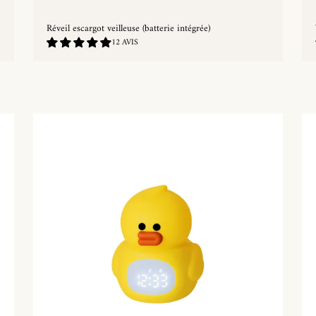
Réveil escargot veilleuse (batterie intégrée)
4.92
12 AVIS
/
5.0
ACHAT RAPIDE