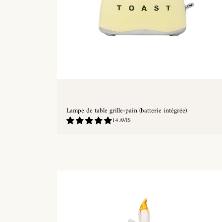
Lampe de table grille-pain (batterie intégrée)
4.93
14 AVIS
/
5.0
ACHAT RAPIDE