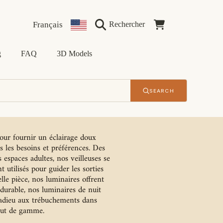
Langue
Pays/Région
Chariot
Français
Rechercher
g
FAQ
3D Models
SEARCH
our fournir un éclairage doux
s les besoins et préférences. Des
 espaces adultes, nos veilleuses se
 utilisés pour guider les sorties
lle pièce, nos luminaires offrent
urable, nos luminaires de nuit
es adieu aux trébuchements dans
haut de gamme.