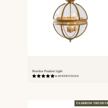
Braeden Pendant Light
4.87
46 BEWERTUNGEN
/
5.0
SCHNELLKAUF
FA ARROW TREND U