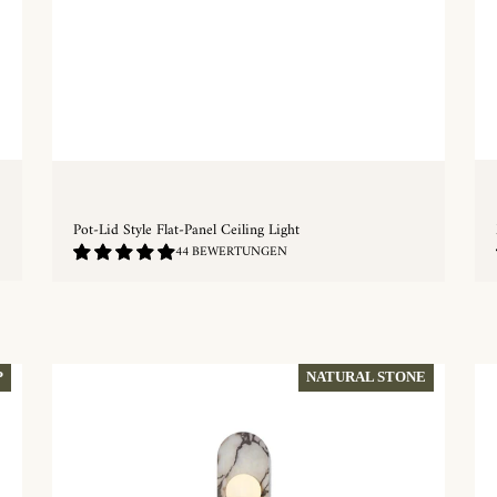
Pot-Lid Style Flat-Panel Ceiling Light
4.89
44 BEWERTUNGEN
/
5.0
SCHNELLKAUF
P
NATURAL STONE