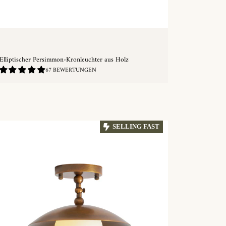
Elliptischer Persimmon-Kronleuchter aus Holz
4.84
67 BEWERTUNGEN
/
5.0
SCHNELLKAUF
SELLING FAST