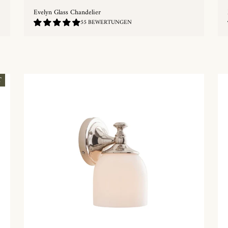
Evelyn Glass Chandelier
4.89
55 BEWERTUNGEN
/
5.0
SCHNELLKAUF
T