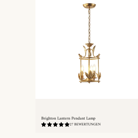
Brighton Lantern Pendant Lamp
4.93
27 BEWERTUNGEN
/
5.0
SCHNELLKAUF