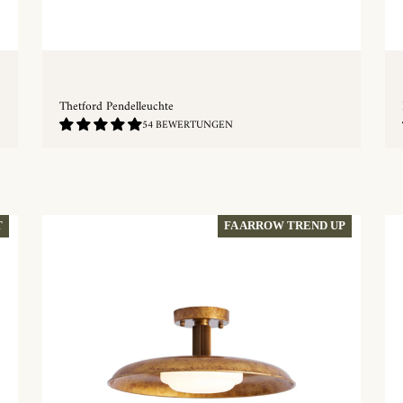
Thetford Pendelleuchte
4.81
54 BEWERTUNGEN
/
5.0
SCHNELLKAUF
FA ARROW TREND UP
T