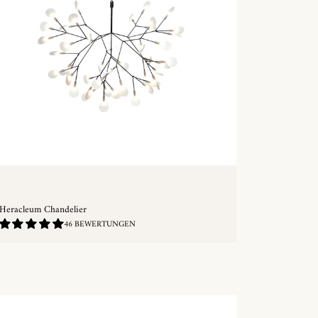
Heracleum Chandelier
4.83
46 BEWERTUNGEN
/
5.0
SCHNELLKAUF