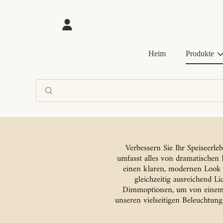
DIREKT ZUM INHALT
Einloggen
Heim
Produkte
Verbessern Sie Ihr Speiseerl
umfasst alles von dramatischen 
einen klaren, modernen Look bi
gleichzeitig ausreichend Li
Dimmoptionen, um von einem h
unseren vielseitigen Beleuchtun