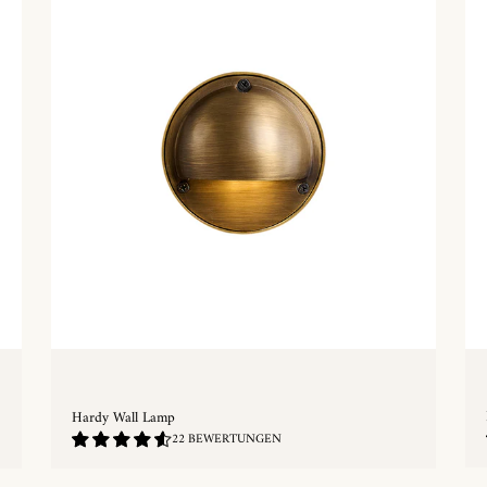
Hardy Wall Lamp
4.68
22 BEWERTUNGEN
/
5.0
SCHNELLKAUF