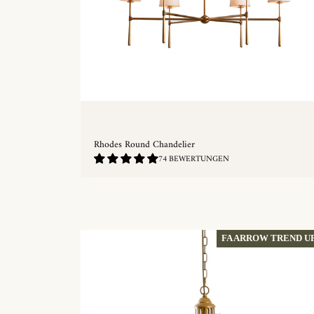
Rhodes Round Chandelier
4.89
74 BEWERTUNGEN
/
5.0
SCHNELLKAUF
FA ARROW TREND U