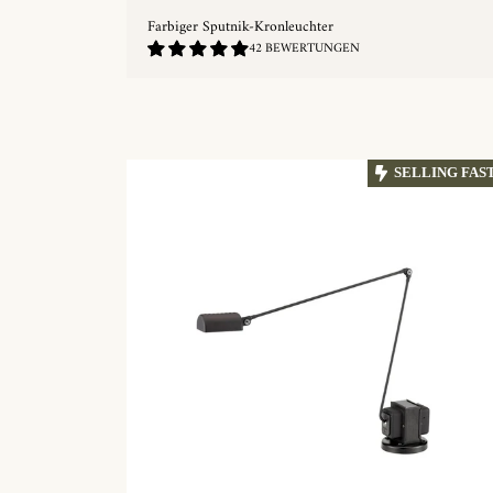
Farbiger Sputnik-Kronleuchter
4.88
42 BEWERTUNGEN
/
5.0
SCHNELLKAUF
SELLING FAS